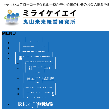
キャッシュフローコーチ®丸山一樹が中小企業の社長のお金の悩みを
MENU
メ
ホーム
ニ
プロフィール
ュ
研究所の活動
ー
困りごと解決事例
を
事業計画書策定
飛
社長の仕事と
ば
は？
す
資金繰り悩み解
決
脱ドンブリ経営
お知らせ（研修
会・勉強会）
脱ドンブリ無料勉強