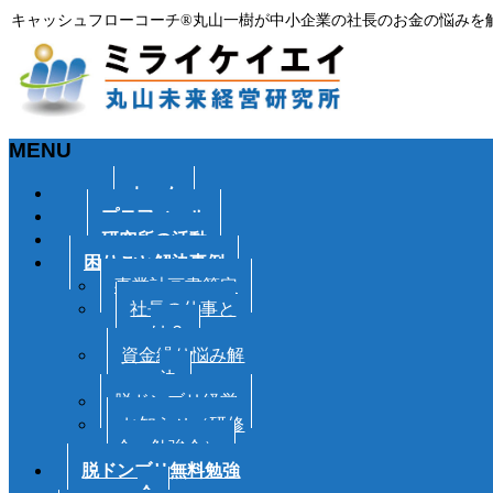
キャッシュフローコーチ®丸山一樹が中小企業の社長のお金の悩みを
MENU
メ
ホーム
ニ
プロフィール
ュ
研究所の活動
ー
困りごと解決事例
を
事業計画書策定
飛
社長の仕事と
ば
は？
す
資金繰り悩み解
決
脱ドンブリ経営
お知らせ（研修
会・勉強会）
脱ドンブリ無料勉強