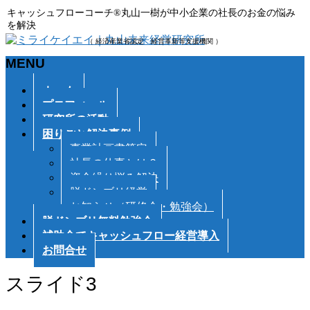
キャッシュフローコーチ®丸山一樹が中小企業の社長のお金の悩み
を解決
（ 経済産業省認定 経営革新等支援機関 ）
MENU
メ
ホーム
ニ
プロフィール
ュ
研究所の活動
ー
困りごと解決事例
を
事業計画書策定
飛
社長の仕事とは？
ば
資金繰り悩み解決
す
脱ドンブリ経営
お知らせ（研修会・勉強会）
脱ドンブリ無料勉強会
補助金でキャッシュフロー経営導入
お問合せ
スライド3