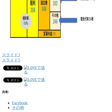
スライド3
スライド5
共有:
Facebook
その他