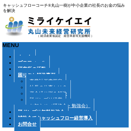
キャッシュフローコーチ®丸山一樹が中小企業の社長のお金の悩み
を解決
（ 経済産業省認定 経営革新等支援機関 ）
MENU
メ
ホーム
ニ
プロフィール
ュ
研究所の活動
ー
困りごと解決事例
を
事業計画書策定
飛
社長の仕事とは？
ば
資金繰り悩み解決
す
脱ドンブリ経営
お知らせ（研修会・勉強会）
脱ドンブリ無料勉強会
補助金でキャッシュフロー経営導入
お問合せ