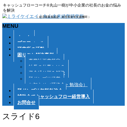
キャッシュフローコーチ®丸山一樹が中小企業の社長のお金の悩み
を解決
（ 経済産業省認定 経営革新等支援機関 ）
MENU
メ
ホーム
ニ
プロフィール
ュ
研究所の活動
ー
困りごと解決事例
を
事業計画書策定
飛
社長の仕事とは？
ば
資金繰り悩み解決
す
脱ドンブリ経営
お知らせ（研修会・勉強会）
脱ドンブリ無料勉強会
補助金でキャッシュフロー経営導入
お問合せ
スライド6