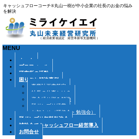
キャッシュフローコーチ®丸山一樹が中小企業の社長のお金の悩み
を解決
（ 経済産業省認定 経営革新等支援機関 ）
MENU
メ
ホーム
ニ
プロフィール
ュ
研究所の活動
ー
困りごと解決事例
を
事業計画書策定
飛
社長の仕事とは？
ば
資金繰り悩み解決
す
脱ドンブリ経営
お知らせ（研修会・勉強会）
脱ドンブリ無料勉強会
補助金でキャッシュフロー経営導入
お問合せ