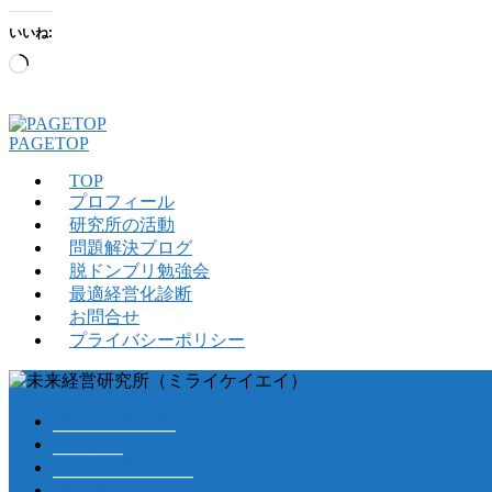
いいね:
読
み
込
み
PAGETOP
中…
TOP
プロフィール
研究所の活動
問題解決ブログ
脱ドンブリ勉強会
最適経営化診断
お問合せ
プライバシーポリシー
ブログ記事一覧
お知らせ
社長の仕事とは？
資金繰り悩み解決