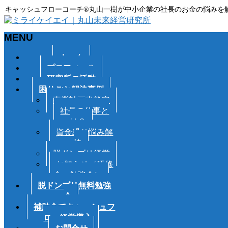
キャッシュフローコーチ®丸山一樹が中小企業の社長のお金の悩みを
MENU
メ
ホーム
ニ
プロフィール
ュ
研究所の活動
ー
困りごと解決事例
を
事業計画書策定
飛
社長の仕事と
ば
は？
す
資金繰り悩み解
決
脱ドンブリ経営
お知らせ（研修
会・勉強会）
脱ドンブリ無料勉強
会
補助金でキャッシュフ
ロー経営導入