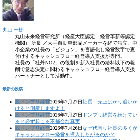
丸山 一樹
丸山未来経営研究所（経産大臣認定 経営革新等認定
機関） 所長 ／大手自動車部品メーカーを経て独立。中
小企業の社長の「ビジョン」を言語化し経営数字で裏
付けするキャッシュフロー経営導入支援が専門。
社長の「社外NO2」の役割を新入社員の給料以下の報
酬で意思決定に関わるキャッシュフロー経営導入支援
パートナーとして活動中。
最新の投稿
脱ドンブリ経営
2026年7月27日
社長！売上ばかり追いか
けると倒産しますよ！
脱ドンブリ経営
2026年7月27日
ドンブリ経営を続けてい
ると必ず起こる不都合な真実
脱ドンブリ経営
2026年7月26日
なぜ代替り社長の多くが
キャッシュフロー経営を導入したがるのか？