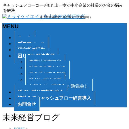
キャッシュフローコーチ®丸山一樹が中小企業の社長のお金の悩み
を解決
（ 経済産業省認定 経営革新等支援機関 ）
MENU
メ
ホーム
ニ
プロフィール
ュ
研究所の活動
ー
困りごと解決事例
を
事業計画書策定
飛
社長の仕事とは？
ば
資金繰り悩み解決
す
脱ドンブリ経営
お知らせ（研修会・勉強会）
脱ドンブリ無料勉強会
補助金でキャッシュフロー経営導入
お問合せ
未来経営ブログ
HOME
»