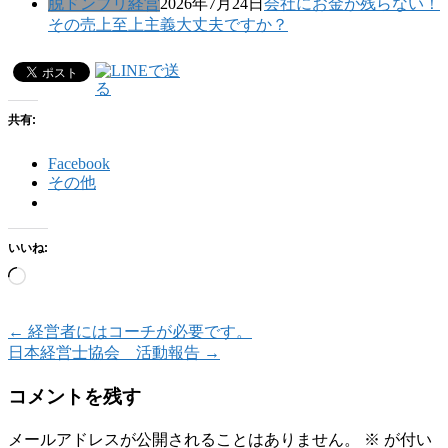
脱ドンブリ経営
2026年7月24日
会社にお金が残らない！
その売上至上主義大丈夫ですか？
共有:
Facebook
その他
いいね:
読
み
込
←
経営者にはコーチが必要です。
み
日本経営士協会 活動報告
→
中…
コメントを残す
メールアドレスが公開されることはありません。
※
が付い