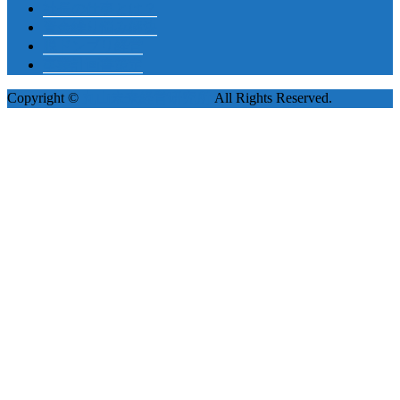
社長の仕事とは？
資金繰り悩み解決
脱ドンブリ経営
事業計画書策定
Copyright ©
丸山未来経営研究所
All Rights Reserved.