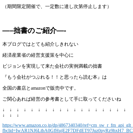
（期間限定開催で、一定数に達し次第停止します）
—–拙書のご紹介—-
本ブログではとても紹介しきれない
経済産業省の経営支援策を中心に
ビジョンを実現して来た会社の実例満載の拙書
『もう会社がつぶれる！！と思ったら読む本』は
全国の書店とamazonで販売中です。
ご関心あれば経営の参考書として手に取ってくださいね
↓ ↓ ↓ ↓ ↓ ↓ ↓ ↓ ↓ ↓ ↓ ↓ ↓ ↓ ↓ ↓ ↓ ↓
↓ ↓ ↓
https://www.amazon.co.jp/dp/4867340340/ref=cm_sw_r_fm_ap
fbclid=IwAR1NJ6LtbA0GfHujE2F7DFdET97Juz0pyRz9hxH7_B