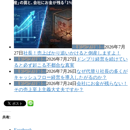
脱ドンブリ経営
2026年7月
27日
社長！売上ばかり追いかけると倒産しますよ！
脱ドンブリ経営
2026年7月27日
ドンブリ経営を続けてい
ると必ず起こる不都合な真実
脱ドンブリ経営
2026年7月26日
なぜ代替り社長の多くが
キャッシュフロー経営を導入したがるのか？
脱ドンブリ経営
2026年7月24日
会社にお金が残らない！
その売上至上主義大丈夫ですか？
共有:
Facebook