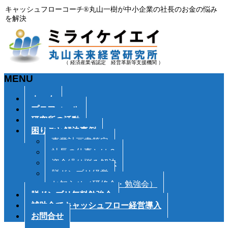
キャッシュフローコーチ®丸山一樹が中小企業の社長のお金の悩み
を解決
（ 経済産業省認定 経営革新等支援機関 ）
MENU
メ
ホーム
ニ
プロフィール
ュ
研究所の活動
ー
困りごと解決事例
を
事業計画書策定
飛
社長の仕事とは？
ば
資金繰り悩み解決
す
脱ドンブリ経営
お知らせ（研修会・勉強会）
脱ドンブリ無料勉強会
補助金でキャッシュフロー経営導入
お問合せ