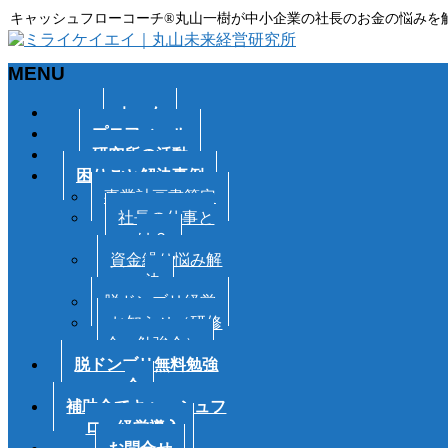
キャッシュフローコーチ®丸山一樹が中小企業の社長のお金の悩みを
MENU
メ
ホーム
ニ
プロフィール
ュ
研究所の活動
ー
困りごと解決事例
を
事業計画書策定
飛
社長の仕事と
ば
は？
す
資金繰り悩み解
決
脱ドンブリ経営
お知らせ（研修
会・勉強会）
脱ドンブリ無料勉強
会
補助金でキャッシュフ
ロー経営導入