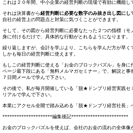
これは２０年間、中小企業の経営判断の現場で有効に機能し
それは決算書から
経営判断に必要な数字のみ抜き出し図にし
自社の経営上の問題点と対策に気づくことができます。
そして、その図から経営判断に必要なたった２つの指標（モ
身に付けるだけで、具体的な行動がとれるようになります。
繰り返しますが、会計を学ぶより、こちらを学んだ方が早く
しかも毎日の経営判断に使えます。
もしこの経営判断に使える「お金のブロックパズル」を身に
ページ最下段にある「無料メルマガセミナー」で、解説と事
７日間メールで学んで下さい。
その後で、私が毎月開催している「脱★ドンブリ経営実践セ
リアルで学んで下さい。
本業にアクセル全開で踏み込める「脱★ドンブリ経営社長」
*********************編集後記************************
お金のブロックパズルを使えば、会社のお金の流れの全体像