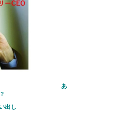
あ
？
い出し