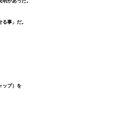
説明があった。
せる事」だ。
ャップ）を
。