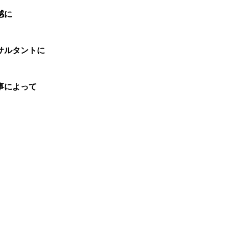
感に
サルタントに
事によって