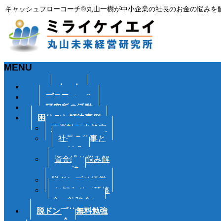
キャッシュフローコーチ®丸山一樹が中小企業の社長のお金の悩みを
MENU
メ
ホーム
ニ
プロフィール
ュ
研究所の活動
ー
困りごと解決事例
を
事業計画書策定
飛
社長の仕事と
ば
は？
す
資金繰り悩み解
決
脱ドンブリ経営
お知らせ（研修
会・勉強会）
脱ドンブリ無料勉強