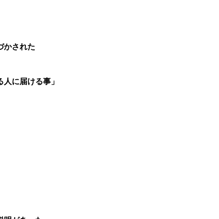
づかされた
る人に
届ける事」