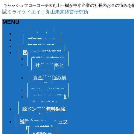
キャッシュフローコーチ®丸山一樹が中小企業の社長のお金の悩みを
MENU
メ
ホーム
ニ
プロフィール
ュ
研究所の活動
ー
困りごと解決事例
を
事業計画書策定
飛
社長の仕事と
ば
は？
す
資金繰り悩み解
決
脱ドンブリ経営
お知らせ（研修
会・勉強会）
脱ドンブリ無料勉強
会
補助金でキャッシュフ
ロー経営導入