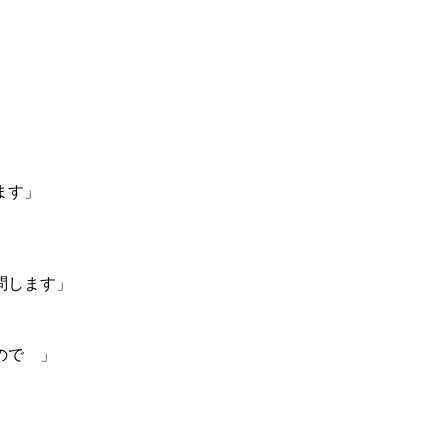
ます」
問します」
ので 」