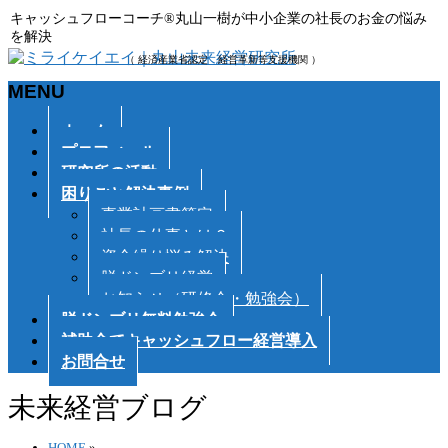
キャッシュフローコーチ®丸山一樹が中小企業の社長のお金の悩み
を解決
（ 経済産業省認定 経営革新等支援機関 ）
MENU
メ
ホーム
ニ
プロフィール
ュ
研究所の活動
ー
困りごと解決事例
を
事業計画書策定
飛
社長の仕事とは？
ば
資金繰り悩み解決
す
脱ドンブリ経営
お知らせ（研修会・勉強会）
脱ドンブリ無料勉強会
補助金でキャッシュフロー経営導入
お問合せ
未来経営ブログ
HOME
»