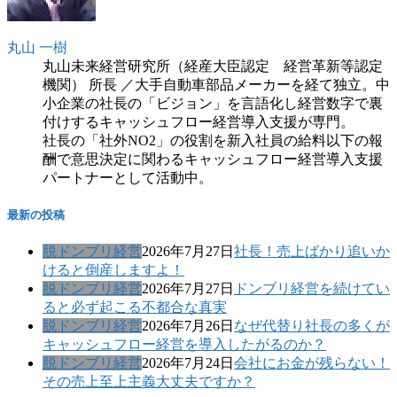
丸山 一樹
丸山未来経営研究所（経産大臣認定 経営革新等認定
機関） 所長 ／大手自動車部品メーカーを経て独立。中
小企業の社長の「ビジョン」を言語化し経営数字で裏
付けするキャッシュフロー経営導入支援が専門。
社長の「社外NO2」の役割を新入社員の給料以下の報
酬で意思決定に関わるキャッシュフロー経営導入支援
パートナーとして活動中。
最新の投稿
脱ドンブリ経営
2026年7月27日
社長！売上ばかり追いか
けると倒産しますよ！
脱ドンブリ経営
2026年7月27日
ドンブリ経営を続けてい
ると必ず起こる不都合な真実
脱ドンブリ経営
2026年7月26日
なぜ代替り社長の多くが
キャッシュフロー経営を導入したがるのか？
脱ドンブリ経営
2026年7月24日
会社にお金が残らない！
その売上至上主義大丈夫ですか？