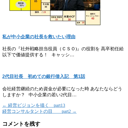
私が中小企業の社長を救いたい理由
社長の『社外戦略担当役員（ＣＳＯ)』の役割を 高卒初任給
以下で価値提供する！ キャッシ…
2代目社長 初めての銀行借入記 第1話
会社経営継続のため資金が必要になった時 あなたならどう
しますか？ 中小企業の若い2代目…
←
経営ビジョンを描く part13
経営コンサルタントの目 part2
→
コメントを残す