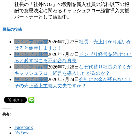
社長の「社外NO2」の役割を新入社員の給料以下の報
酬で意思決定に関わるキャッシュフロー経営導入支援
パートナーとして活動中。
最新の投稿
脱ドンブリ経営
2026年7月27日
社長！売上ばかり追いか
けると倒産しますよ！
脱ドンブリ経営
2026年7月27日
ドンブリ経営を続けてい
ると必ず起こる不都合な真実
脱ドンブリ経営
2026年7月26日
なぜ代替り社長の多くが
キャッシュフロー経営を導入したがるのか？
脱ドンブリ経営
2026年7月24日
会社にお金が残らない！
その売上至上主義大丈夫ですか？
共有:
Facebook
その他