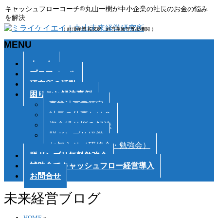
キャッシュフローコーチ®丸山一樹が中小企業の社長のお金の悩み
を解決
（ 経済産業省認定 経営革新等支援機関 ）
MENU
メ
ホーム
ニ
プロフィール
ュ
研究所の活動
ー
困りごと解決事例
を
事業計画書策定
飛
社長の仕事とは？
ば
資金繰り悩み解決
す
脱ドンブリ経営
お知らせ（研修会・勉強会）
脱ドンブリ無料勉強会
補助金でキャッシュフロー経営導入
お問合せ
未来経営ブログ
HOME
»