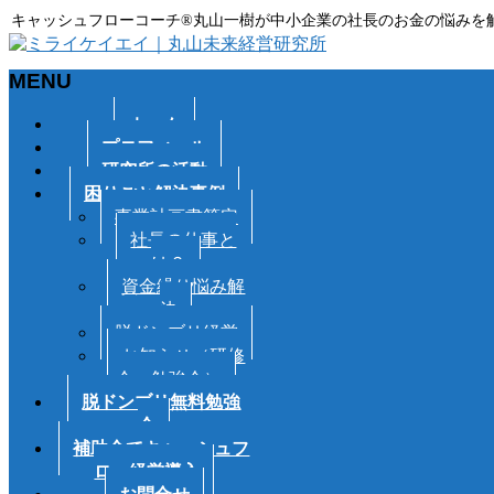
キャッシュフローコーチ®丸山一樹が中小企業の社長のお金の悩みを
MENU
メ
ホーム
ニ
プロフィール
ュ
研究所の活動
ー
困りごと解決事例
を
事業計画書策定
飛
社長の仕事と
ば
は？
す
資金繰り悩み解
決
脱ドンブリ経営
お知らせ（研修
会・勉強会）
脱ドンブリ無料勉強
会
補助金でキャッシュフ
ロー経営導入