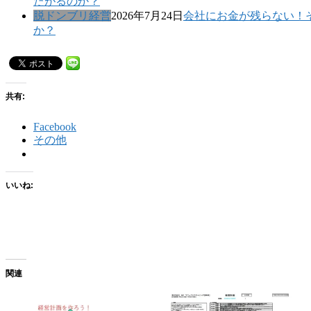
たがるのか？
脱ドンブリ経営
2026年7月24日
会社にお金が残らない！
か？
共有:
Facebook
その他
いいね:
関連