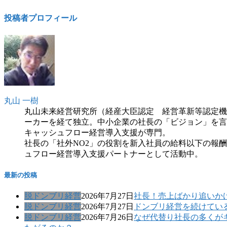
投稿者プロフィール
丸山 一樹
丸山未来経営研究所（経産大臣認定 経営革新等認定機
ーカーを経て独立。中小企業の社長の「ビジョン」を言
キャッシュフロー経営導入支援が専門。
社長の「社外NO2」の役割を新入社員の給料以下の報
ュフロー経営導入支援パートナーとして活動中。
最新の投稿
脱ドンブリ経営
2026年7月27日
社長！売上ばかり追いか
脱ドンブリ経営
2026年7月27日
ドンブリ経営を続けてい
脱ドンブリ経営
2026年7月26日
なぜ代替り社長の多くが