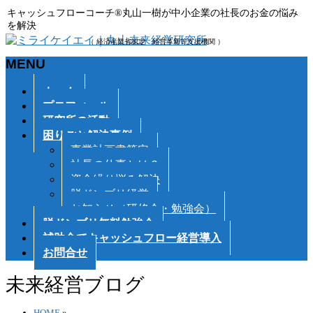
キャッシュフローコーチ®丸山一樹が中小企業の社長のお金の悩み
を解決
（ 経済産業省認定 経営革新等支援機関 ）
MENU
メ
ホーム
ニ
プロフィール
ュ
研究所の活動
ー
困りごと解決事例
を
事業計画書策定
飛
社長の仕事とは？
ば
資金繰り悩み解決
す
脱ドンブリ経営
お知らせ（研修会・勉強会）
脱ドンブリ無料勉強会
補助金でキャッシュフロー経営導入
お問合せ
未来経営ブログ
HOME
»