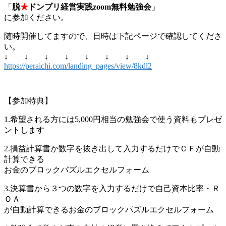
「
脱
★
ドンブリ経営実践zoom無料勉強会
」
に参加ください。
随時開催してますので、日時は下記ページで確認してくださ
い。
↓ ↓ ↓ ↓ ↓ ↓ ↓ ↓
https://peraichi.com/landing_pages/view/8kdl2
【参加特典】
1.希望される方には5,000円相当の勉強会で使う資料もプレゼ
ントします
2.損益計算書か数字を抜き出して入力するだけでＣＦが自動
計算できる
お金のブロックパズルエクセルフォーム
3.決算書から３つの数字を入力するだけで自己資本比率・Ｒ
ＯＡ
が自動計算できるお金のブロックパズルエクセルフォーム