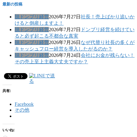
最新の投稿
脱ドンブリ経営
2026年7月27日
社長！売上ばかり追いか
けると倒産しますよ！
脱ドンブリ経営
2026年7月27日
ドンブリ経営を続けてい
ると必ず起こる不都合な真実
脱ドンブリ経営
2026年7月26日
なぜ代替り社長の多くが
キャッシュフロー経営を導入したがるのか？
脱ドンブリ経営
2026年7月24日
会社にお金が残らない！
その売上至上主義大丈夫ですか？
共有:
Facebook
その他
いいね: