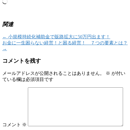
読
み
込
み
関連
中…
←
小規模持続化補助金で販路拡大に50万円出ます！
お金に一生困らない経営！と困る経営！ ７つの要素とは？
→
コメントを残す
メールアドレスが公開されることはありません。
※
が付い
ている欄は必須項目です
コメント
※