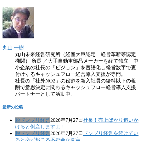
丸山 一樹
丸山未来経営研究所（経産大臣認定 経営革新等認定
機関） 所長 ／大手自動車部品メーカーを経て独立。中
小企業の社長の「ビジョン」を言語化し経営数字で裏
付けするキャッシュフロー経営導入支援が専門。
社長の「社外NO2」の役割を新入社員の給料以下の報
酬で意思決定に関わるキャッシュフロー経営導入支援
パートナーとして活動中。
最新の投稿
脱ドンブリ経営
2026年7月27日
社長！売上ばかり追いか
けると倒産しますよ！
脱ドンブリ経営
2026年7月27日
ドンブリ経営を続けてい
ると必ず起こる不都合な真実