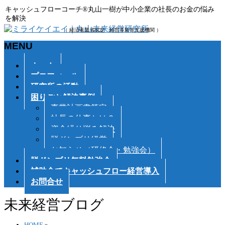
キャッシュフローコーチ®丸山一樹が中小企業の社長のお金の悩み
を解決
（ 経済産業省認定 経営革新等支援機関 ）
MENU
メ
ホーム
ニ
プロフィール
ュ
研究所の活動
ー
困りごと解決事例
を
事業計画書策定
飛
社長の仕事とは？
ば
資金繰り悩み解決
す
脱ドンブリ経営
お知らせ（研修会・勉強会）
脱ドンブリ無料勉強会
補助金でキャッシュフロー経営導入
お問合せ
未来経営ブログ
HOME
»