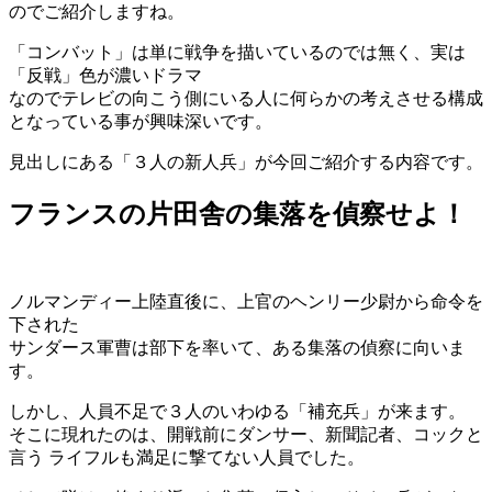
のでご紹介しますね。
「コンバット」は単に戦争を描いているのでは無く、実は
「反戦」色が濃いドラマ
なのでテレビの向こう側にいる人に何らかの考えさせる構成
となっている事が興味深いです。
見出しにある「３人の新人兵」が今回ご紹介する内容です。
フランスの片田舎の集落を偵察せよ！
ノルマンディー上陸直後に、上官のヘンリー少尉から命令を
下された
サンダース軍曹は部下を率いて、ある集落の偵察に向いま
す。
しかし、人員不足で３人のいわゆる「補充兵」が来ます。
そこに現れたのは、開戦前にダンサー、新聞記者、コックと
言う ライフルも満足に撃てない人員でした。