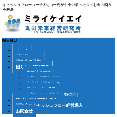
キャッシュフローコーチ®丸山一樹が中小企業の社長のお金の悩み
を解決
（ 経済産業省認定 経営革新等支援機関 ）
MENU
メ
ホーム
ニ
プロフィール
ュ
研究所の活動
ー
困りごと解決事例
を
事業計画書策定
飛
社長の仕事とは？
ば
資金繰り悩み解決
す
脱ドンブリ経営
お知らせ（研修会・勉強会）
脱ドンブリ無料勉強会
補助金でキャッシュフロー経営導入
お問合せ