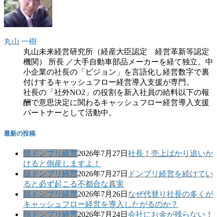
丸山 一樹
丸山未来経営研究所（経産大臣認定 経営革新等認定
機関） 所長 ／大手自動車部品メーカーを経て独立。中
小企業の社長の「ビジョン」を言語化し経営数字で裏
付けするキャッシュフロー経営導入支援が専門。
社長の「社外NO2」の役割を新入社員の給料以下の報
酬で意思決定に関わるキャッシュフロー経営導入支援
パートナーとして活動中。
最新の投稿
脱ドンブリ経営
2026年7月27日
社長！売上ばかり追いか
けると倒産しますよ！
脱ドンブリ経営
2026年7月27日
ドンブリ経営を続けてい
ると必ず起こる不都合な真実
脱ドンブリ経営
2026年7月26日
なぜ代替り社長の多くが
キャッシュフロー経営を導入したがるのか？
脱ドンブリ経営
2026年7月24日
会社にお金が残らない！