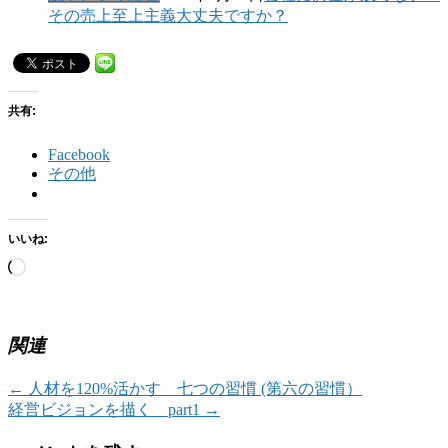
その売上至上主義大丈夫ですか？
共有:
Facebook
その他
いいね:
読
み
込
み
関連
中…
←
人材を120%活かす 七つの習慣 (第六の習慣）
経営ビジョンを描く part1
→