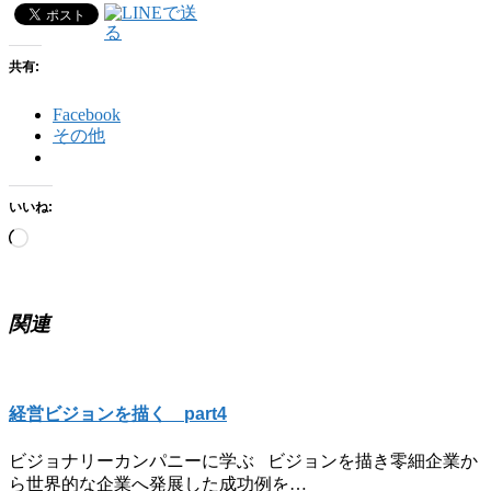
共有:
Facebook
その他
いいね:
読
み
込
み
関連
中…
経営ビジョンを描く part4
ビジョナリーカンパニーに学ぶ ビジョンを描き零細企業か
ら世界的な企業へ発展した成功例を…