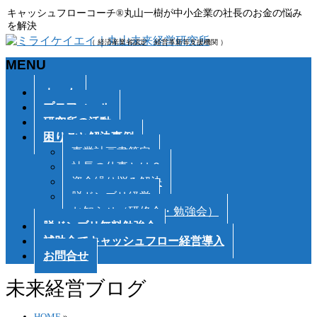
キャッシュフローコーチ®丸山一樹が中小企業の社長のお金の悩み
を解決
（ 経済産業省認定 経営革新等支援機関 ）
MENU
メ
ホーム
ニ
プロフィール
ュ
研究所の活動
ー
困りごと解決事例
を
事業計画書策定
飛
社長の仕事とは？
ば
資金繰り悩み解決
す
脱ドンブリ経営
お知らせ（研修会・勉強会）
脱ドンブリ無料勉強会
補助金でキャッシュフロー経営導入
お問合せ
未来経営ブログ
HOME
»