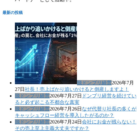
最新の投稿
脱ドンブリ経営
2026年7月
27日
社長！売上ばかり追いかけると倒産しますよ！
脱ドンブリ経営
2026年7月27日
ドンブリ経営を続けてい
ると必ず起こる不都合な真実
脱ドンブリ経営
2026年7月26日
なぜ代替り社長の多くが
キャッシュフロー経営を導入したがるのか？
脱ドンブリ経営
2026年7月24日
会社にお金が残らない！
その売上至上主義大丈夫ですか？