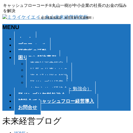
キャッシュフローコーチ®丸山一樹が中小企業の社長のお金の悩み
を解決
（ 経済産業省認定 経営革新等支援機関 ）
MENU
メ
ホーム
ニ
プロフィール
ュ
研究所の活動
ー
困りごと解決事例
を
事業計画書策定
飛
社長の仕事とは？
ば
資金繰り悩み解決
す
脱ドンブリ経営
お知らせ（研修会・勉強会）
脱ドンブリ無料勉強会
補助金でキャッシュフロー経営導入
お問合せ
未来経営ブログ
HOME
»