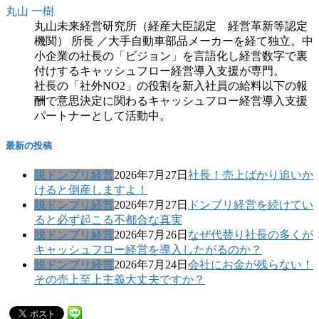
丸山 一樹
丸山未来経営研究所（経産大臣認定 経営革新等認定
機関） 所長 ／大手自動車部品メーカーを経て独立。中
小企業の社長の「ビジョン」を言語化し経営数字で裏
付けするキャッシュフロー経営導入支援が専門。
社長の「社外NO2」の役割を新入社員の給料以下の報
酬で意思決定に関わるキャッシュフロー経営導入支援
パートナーとして活動中。
最新の投稿
脱ドンブリ経営
2026年7月27日
社長！売上ばかり追いか
けると倒産しますよ！
脱ドンブリ経営
2026年7月27日
ドンブリ経営を続けてい
ると必ず起こる不都合な真実
脱ドンブリ経営
2026年7月26日
なぜ代替り社長の多くが
キャッシュフロー経営を導入したがるのか？
脱ドンブリ経営
2026年7月24日
会社にお金が残らない！
その売上至上主義大丈夫ですか？