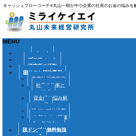
キャッシュフローコーチ®丸山一樹が中小企業の社長のお金の悩みを
MENU
メ
ホーム
ニ
プロフィール
ュ
研究所の活動
ー
困りごと解決事例
を
事業計画書策定
飛
社長の仕事と
ば
は？
す
資金繰り悩み解
決
脱ドンブリ経営
お知らせ（研修
会・勉強会）
脱ドンブリ無料勉強