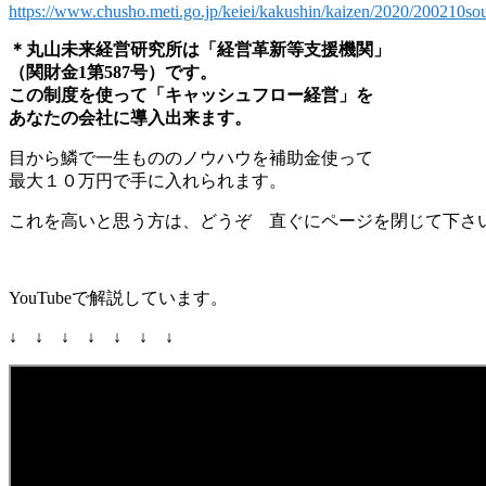
https://www.chusho.meti.go.jp/keiei/kakushin/kaizen/2020/200210so
＊丸山未来経営研究所は「経営革新等支援機関」
（関財金1第587号）です。
この制度を使って「キャッシュフロー経営」を
あなたの会社に導入出来ます。
目から鱗で一生もののノウハウを補助金使って
最大１０万円で手に入れられます。
これを高いと思う方は、どうぞ 直ぐにページを閉じて下さ
YouTubeで解説しています。
↓ ↓ ↓ ↓ ↓ ↓ ↓