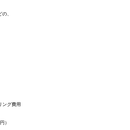
どの、
リング費用
万円）