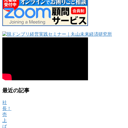
最近の記事
社
長！
売
上
ば