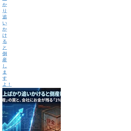
か
り
追
い
か
け
る
と
倒
産
し
ま
す
よ！