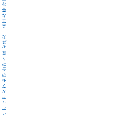
都
合
な
真
実
な
ぜ
代
替
り
社
長
の
多
く
が
キ
ャ
ッ
シ