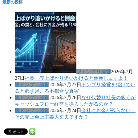
最新の投稿
脱ドンブリ経営
2026年7月
27日
社長！売上ばかり追いかけると倒産しますよ！
脱ドンブリ経営
2026年7月27日
ドンブリ経営を続けてい
ると必ず起こる不都合な真実
脱ドンブリ経営
2026年7月26日
なぜ代替り社長の多くが
キャッシュフロー経営を導入したがるのか？
脱ドンブリ経営
2026年7月24日
会社にお金が残らない！
その売上至上主義大丈夫ですか？