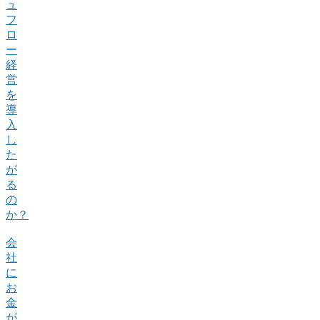
ュ
フ
ロ
ー
経
営
を
導
入
し
た
が
る
の
か？
会
社
に
お
金
が