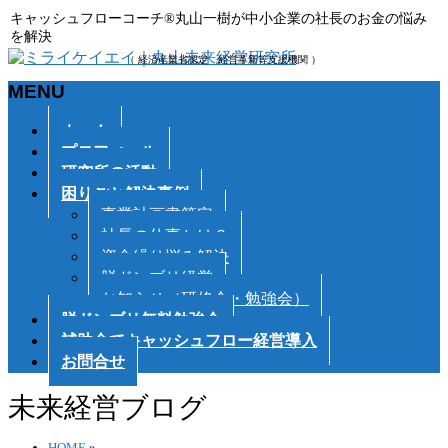
キャッシュフローコーチ®丸山一樹が中小企業の社長のお金の悩み
を解決
（ 経済産業省認定 経営革新等支援機関 ）
MENU
メ
ホーム
ニ
プロフィール
ュ
研究所の活動
ー
困りごと解決事例
を
事業計画書策定
飛
社長の仕事とは？
ば
資金繰り悩み解決
す
脱ドンブリ経営
お知らせ（研修会・勉強会）
脱ドンブリ無料勉強会
補助金でキャッシュフロー経営導入
お問合せ
未来経営ブログ
HOME
»