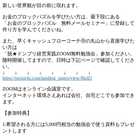
新しい世界観が目の前に現れます。
お金のブロックパズルを学びたい方は、最下段にある
「お金のブロックパズル 無料メールセミナー」に登録して
作り方を学んでくださいね。
また、早くキャッシュフローコーチⓇの丸山から直接学びた
い方は
「脱★ドンブリ経営実践ZOOM無料勉強会」参加ください。
随時開催してますので、日時は下記ページで確認してくださ
い。
↓ ↓ ↓ ↓ ↓ ↓ ↓ ↓
https://peraichi.com/landing_pages/view/8kdl2
ZOOMはオンライン会議室です。
インターネット環境さえあれば会社、自宅どこでも参加でき
ます。
【参加特典】
1.希望される方には5,000円相当の勉強会で使う資料もプレゼ
ントします