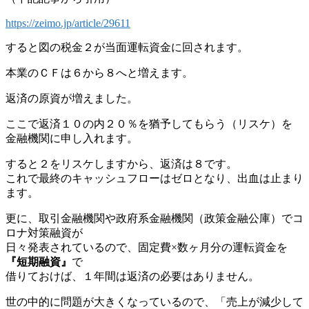
https://zeimo.jp/article/29611
すると図の税金２が当面運転資金に回されます。
本業のＣＦは６から８へと増えます。
返済の原資が増えました。
ここで返済１０の内２０％を猶予してもらう（リスケ）を
金融機関に申し入れます。
すると２をリスケしますから、返済は８です。
これで最終のキャッシュフローはゼロとなり、出血は止まり
ます。
更に、取引金融機関や政府系金融機関（政策金融公庫）でコ
ロナ対策融資が
日々発表されているので、固定費×数ヶ月分の運転資金を
『短期融資』
で
借りておけば、１年間は返済の必要はありません。
世の中的に問題が大きくなっているので、「売上が減少して