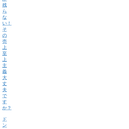
残
ら
な
い！
そ
の
売
上
至
上
主
義
大
丈
夫
で
す
か？
ド
ン