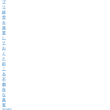
ブ
リ
経
営
を
放
置
し
て
お
く
と
起
こ
る
不
都
合
な
真
実
TOP3