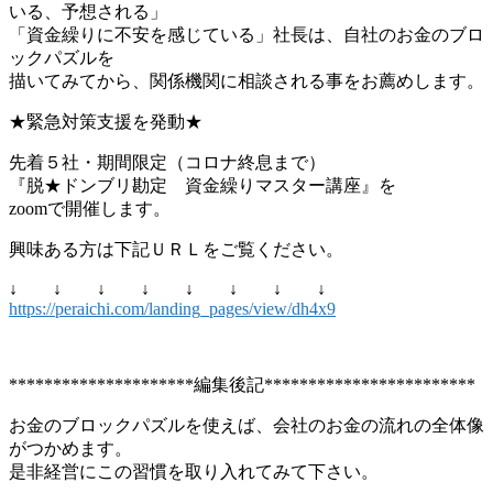
いる、予想される」
「資金繰りに不安を感じている」社長は、自社のお金のブロ
ックパズルを
描いてみてから、関係機関に相談される事をお薦めします。
★緊急対策支援を発動★
先着５社・期間限定（コロナ終息まで）
『脱★ドンブリ勘定 資金繰りマスター講座』を
zoomで開催します。
興味ある方は下記ＵＲＬをご覧ください。
↓ ↓ ↓ ↓ ↓ ↓ ↓ ↓
https://peraichi.com/landing_pages/view/dh4x9
*********************編集後記************************
お金のブロックパズルを使えば、会社のお金の流れの全体像
がつかめます。
是非経営にこの習慣を取り入れてみて下さい。