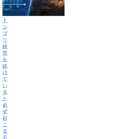
ド
ン
ブ
リ
経
営
を
続
け
て
い
る
と
必
ず
起
こ
る
不