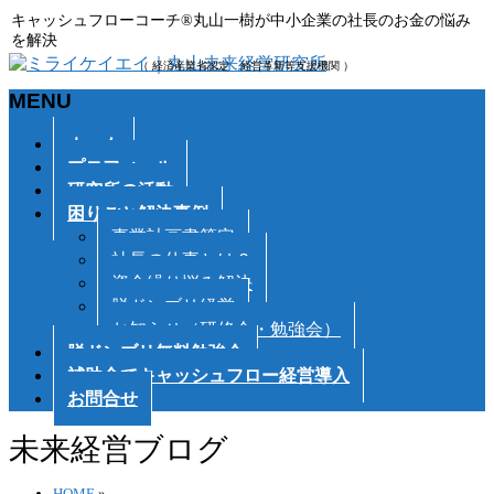
キャッシュフローコーチ®丸山一樹が中小企業の社長のお金の悩み
を解決
（ 経済産業省認定 経営革新等支援機関 ）
MENU
メ
ホーム
ニ
プロフィール
ュ
研究所の活動
ー
困りごと解決事例
を
事業計画書策定
飛
社長の仕事とは？
ば
資金繰り悩み解決
す
脱ドンブリ経営
お知らせ（研修会・勉強会）
脱ドンブリ無料勉強会
補助金でキャッシュフロー経営導入
お問合せ
未来経営ブログ
HOME
»