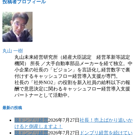
投稿者プロフィール
丸山 一樹
丸山未来経営研究所（経産大臣認定 経営革新等認定
機関） 所長 ／大手自動車部品メーカーを経て独立。中
小企業の社長の「ビジョン」を言語化し経営数字で裏
付けするキャッシュフロー経営導入支援が専門。
社長の「社外NO2」の役割を新入社員の給料以下の報
酬で意思決定に関わるキャッシュフロー経営導入支援
パートナーとして活動中。
最新の投稿
脱ドンブリ経営
2026年7月27日
社長！売上ばかり追いか
けると倒産しますよ！
脱ドンブリ経営
2026年7月27日
ドンブリ経営を続けてい