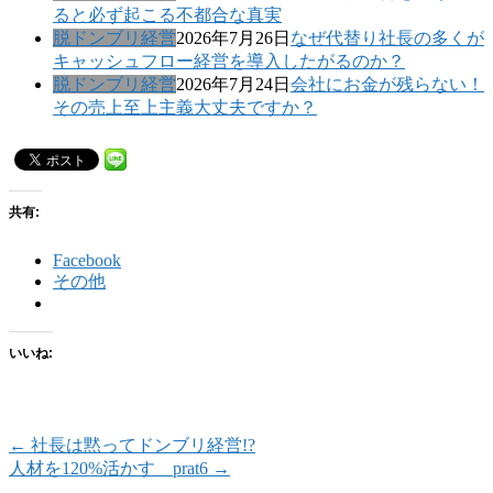
ると必ず起こる不都合な真実
脱ドンブリ経営
2026年7月26日
なぜ代替り社長の多くが
キャッシュフロー経営を導入したがるのか？
脱ドンブリ経営
2026年7月24日
会社にお金が残らない！
その売上至上主義大丈夫ですか？
共有:
Facebook
その他
いいね:
←
社長は黙ってドンブリ経営!?
人材を120%活かす prat6
→