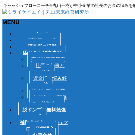
キャッシュフローコーチ®丸山一樹が中小企業の社長のお金の悩みを
MENU
メ
ホーム
ニ
プロフィール
ュ
研究所の活動
ー
困りごと解決事例
を
事業計画書策定
飛
社長の仕事と
ば
は？
す
資金繰り悩み解
決
脱ドンブリ経営
お知らせ（研修
会・勉強会）
脱ドンブリ無料勉強
会
補助金でキャッシュフ
ロー経営導入