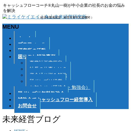
キャッシュフローコーチ®丸山一樹が中小企業の社長のお金の悩み
を解決
（ 経済産業省認定 経営革新等支援機関 ）
MENU
メ
ホーム
ニ
プロフィール
ュ
研究所の活動
ー
困りごと解決事例
を
事業計画書策定
飛
社長の仕事とは？
ば
資金繰り悩み解決
す
脱ドンブリ経営
お知らせ（研修会・勉強会）
脱ドンブリ無料勉強会
補助金でキャッシュフロー経営導入
お問合せ
未来経営ブログ
HOME
»