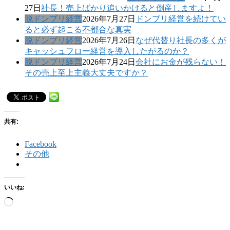
27日
社長！売上ばかり追いかけると倒産しますよ！
脱ドンブリ経営
2026年7月27日
ドンブリ経営を続けてい
ると必ず起こる不都合な真実
脱ドンブリ経営
2026年7月26日
なぜ代替り社長の多くが
キャッシュフロー経営を導入したがるのか？
脱ドンブリ経営
2026年7月24日
会社にお金が残らない！
その売上至上主義大丈夫ですか？
共有:
Facebook
その他
いいね:
読
み
込