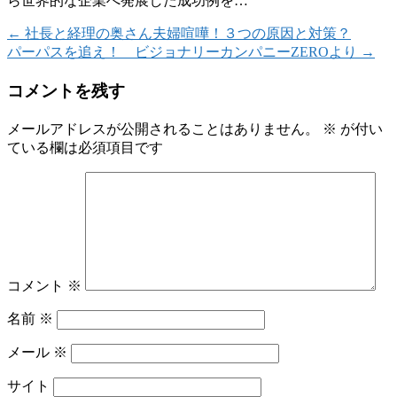
ら世界的な企業へ発展した成功例を…
←
社長と経理の奥さん夫婦喧嘩！３つの原因と対策？
パーパスを追え！ ビジョナリーカンパニーZEROより
→
コメントを残す
メールアドレスが公開されることはありません。
※
が付い
ている欄は必須項目です
コメント
※
名前
※
メール
※
サイト