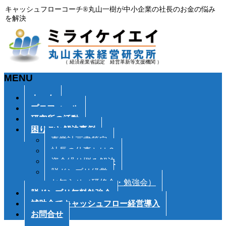
キャッシュフローコーチ®丸山一樹が中小企業の社長のお金の悩み
を解決
（ 経済産業省認定 経営革新等支援機関 ）
MENU
メ
ホーム
ニ
プロフィール
ュ
研究所の活動
ー
困りごと解決事例
を
事業計画書策定
飛
社長の仕事とは？
ば
資金繰り悩み解決
す
脱ドンブリ経営
お知らせ（研修会・勉強会）
脱ドンブリ無料勉強会
補助金でキャッシュフロー経営導入
お問合せ