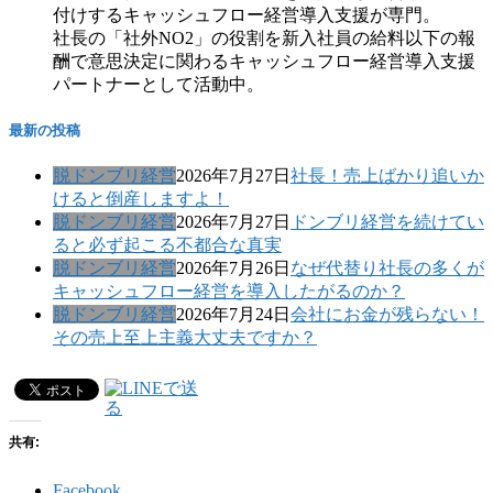
付けするキャッシュフロー経営導入支援が専門。
社長の「社外NO2」の役割を新入社員の給料以下の報
酬で意思決定に関わるキャッシュフロー経営導入支援
パートナーとして活動中。
最新の投稿
脱ドンブリ経営
2026年7月27日
社長！売上ばかり追いか
けると倒産しますよ！
脱ドンブリ経営
2026年7月27日
ドンブリ経営を続けてい
ると必ず起こる不都合な真実
脱ドンブリ経営
2026年7月26日
なぜ代替り社長の多くが
キャッシュフロー経営を導入したがるのか？
脱ドンブリ経営
2026年7月24日
会社にお金が残らない！
その売上至上主義大丈夫ですか？
共有:
Facebook