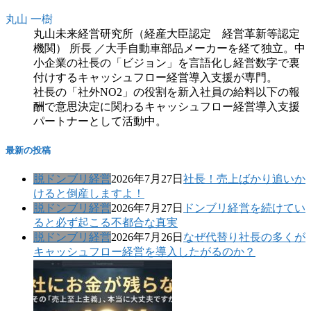
丸山 一樹
丸山未来経営研究所（経産大臣認定 経営革新等認定
機関） 所長 ／大手自動車部品メーカーを経て独立。中
小企業の社長の「ビジョン」を言語化し経営数字で裏
付けするキャッシュフロー経営導入支援が専門。
社長の「社外NO2」の役割を新入社員の給料以下の報
酬で意思決定に関わるキャッシュフロー経営導入支援
パートナーとして活動中。
最新の投稿
脱ドンブリ経営
2026年7月27日
社長！売上ばかり追いか
けると倒産しますよ！
脱ドンブリ経営
2026年7月27日
ドンブリ経営を続けてい
ると必ず起こる不都合な真実
脱ドンブリ経営
2026年7月26日
なぜ代替り社長の多くが
キャッシュフロー経営を導入したがるのか？