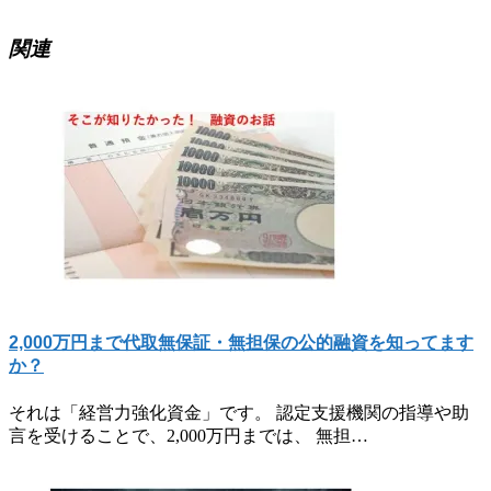
込
み
関連
中…
2,000万円まで代取無保証・無担保の公的融資を知ってます
か？
それは「経営力強化資金」です。 認定支援機関の指導や助
言を受けることで、2,000万円までは、 無担…