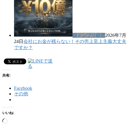
脱ドンブリ経営
2026年7月
24日
会社にお金が残らない！その売上至上主義大丈夫
ですか？
共有:
Facebook
その他
いいね:
読
み