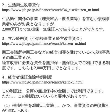
2．生活衛生改善貸付
https://www.jfc.go.jp/n/finance/search/34_eiseikaizen_m.html
生活衛生関係の事業（理美容店・飲食業等）を営む小規模事
業者のみが対象となりますが、
2,000万円まで無担保・無保証人で借りることができます。
3．マル経融資（小規模事業者経営改善資金）
https://www.jfc.go.jp/n/finance/search/kaizen_m.html
商工会議所や商工会などの経営指導を受けている小規模事業
者の商工業者が、
経営改善に必要な資金を無担保・無保証人でご利用できる制
度です。こちらも2,000万円までとなります。
4．経営者保証免除特例制度
https://www.jfc.go.jp/n/finance/search/keitoku.html
この制度は、公庫の無担保枠の金額までは利用できます。
ただし、この制度はいろいろと要件があります。
（1）税務申告を2期以上実施し、かつ、事業資金の融資取引
が1年以上あり、