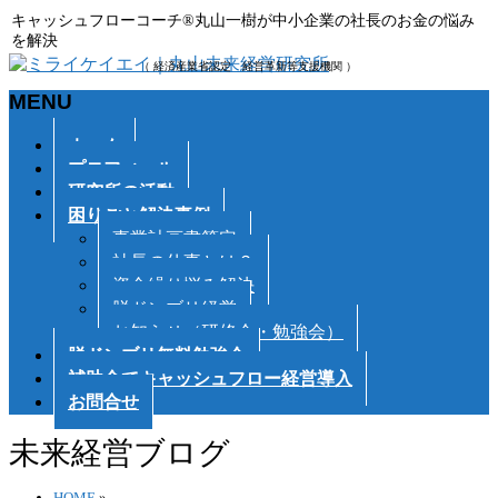
キャッシュフローコーチ®丸山一樹が中小企業の社長のお金の悩み
を解決
（ 経済産業省認定 経営革新等支援機関 ）
MENU
メ
ホーム
ニ
プロフィール
ュ
研究所の活動
ー
困りごと解決事例
を
事業計画書策定
飛
社長の仕事とは？
ば
資金繰り悩み解決
す
脱ドンブリ経営
お知らせ（研修会・勉強会）
脱ドンブリ無料勉強会
補助金でキャッシュフロー経営導入
お問合せ
未来経営ブログ
HOME
»