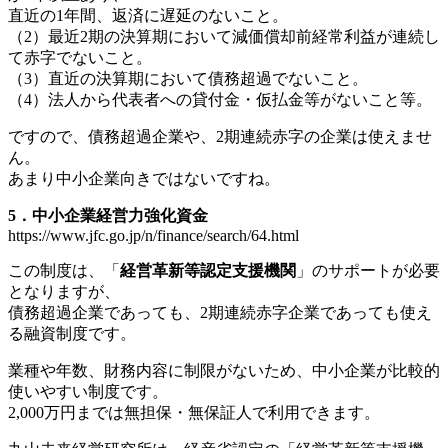
直近の1年間、返済に遅延のないこと。
（2）最近2期の決算期において減価償却前経常利益が連続し
て赤字でないこと。
（3）直近の決算期において債務超過でないこと。
（4）法人から代表者への貸付金・仮払金等がないこと等。
ですので、債務超過企業や、2期連続赤字の企業は使えませ
ん。
あまり中小企業向きではないですね。
5．中小企業経営力強化資金
https://www.jfc.go.jp/n/finance/search/64.html
この制度は、「
経営革新等認定支援機関
」のサポートが必要
となりますが、
債務超過企業であっても、2期連続赤字企業であっても使え
る融資制度です。
業種や年数、財務内容に制限がないため、中小企業が比較的
使いやすい制度です。
2,000万円までは無担保・無保証人で利用できます。